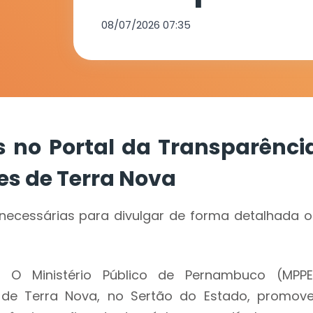
Câmara de V
08/07/2026 07:35
de Terra Nov
 no Portal da Transparênci
s de Terra Nova
cessárias para divulgar de forma detalhada o
O Ministério Público de Pernambuco (MPPE
e Terra Nova, no Sertão do Estado, promove