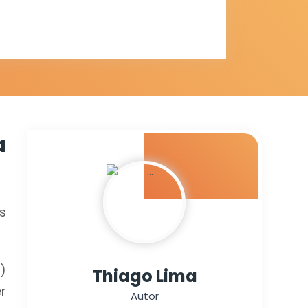
ereadores
a
a
s
)
Thiago Lima
r
Autor