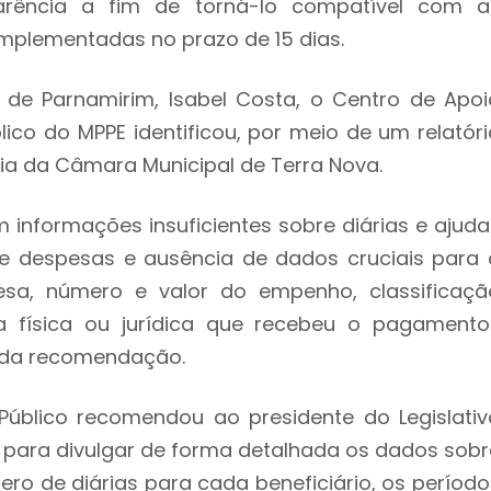
rência a fim de torná-lo compatível com a
implementadas no prazo de 15 dias.
de Parnamirim, Isabel Costa, o Centro de Apoi
ico do MPPE identificou, por meio de um relatóri
cia da Câmara Municipal de Terra Nova.
 informações insuficientes sobre diárias e ajuda
de despesas e ausência de dados cruciais para 
esa, número e valor do empenho, classificaçã
a física ou jurídica que recebeu o pagamento"
o da recomendação.
o Público recomendou ao presidente do Legislativ
 para divulgar de forma detalhada os dados sobr
mero de diárias para cada beneficiário, os período