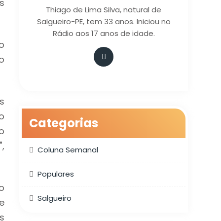
s
Thiago de Lima Silva, natural de
Salgueiro-PE, tem 33 anos. Iniciou no
Rádio aos 17 anos de idade.
o
o
s
o
Categorias
o
,
Coluna Semanal
Populares
o
Salgueiro
e
s