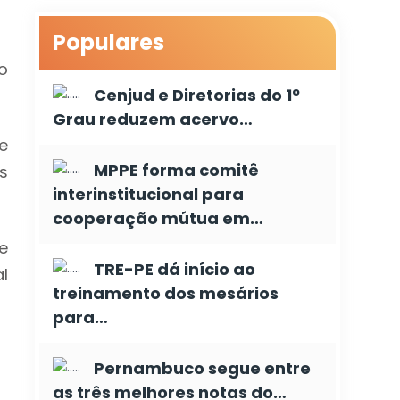
Populares
o
Cenjud e Diretorias do 1º
Grau reduzem acervo…
e
MPPE forma comitê
s
interinstitucional para
cooperação mútua em…
e
TRE-PE dá início ao
l
treinamento dos mesários
para…
Pernambuco segue entre
as três melhores notas do…