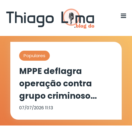
Populares
MPPE deflagra
operação contra
grupo criminoso
envolvido em
07/07/2026 11:13
fraudes e contratos