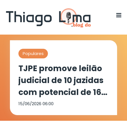
Populares
TJPE promove leilão
judicial de 10 jazidas
com potencial de 169
milhões de
15/06/2026 06:00
toneladas de