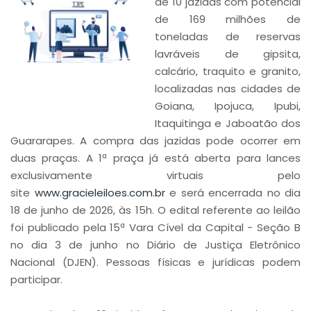
de 10 jazidas com potencial
de 169 milhões de
toneladas de reservas
lavráveis de gipsita,
calcário, traquito e granito,
localizadas nas cidades de
Goiana, Ipojuca, Ipubi,
Itaquitinga e Jaboatão dos
Guararapes. A compra das jazidas pode ocorrer em
duas praças. A 1ª praça já está aberta para lances
exclusivamente virtuais pelo
site
www.gracieleiloes.com.br
e será encerrada no dia
18 de junho de 2026, às 15h. O edital referente ao leilão
foi publicado pela 15ª Vara Cível da Capital - Seção B
no dia 3 de junho no Diário de Justiça Eletrônico
Nacional (DJEN). Pessoas físicas e jurídicas podem
participar.