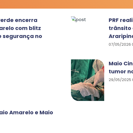
verde encerra
PRF real
relo com blitz
trânsit
e segurança no
Araripin
07/05/2026 0
Maio Cin
tumor n
29/05/2025 
Maio Amarelo e Maio