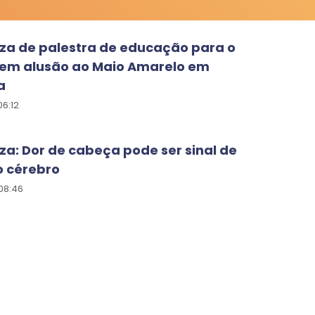
iza de palestra de educação para o
o em alusão ao Maio Amarelo em
a
6:12
za: Dor de cabeça pode ser sinal de
o cérebro
08:46