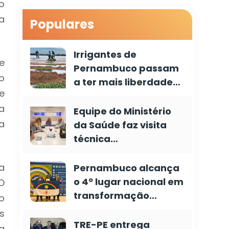
o
a
Populares
Irrigantes de
e
Pernambuco passam
o
a ter mais liberdade…
e
a
Equipe do Ministério
a
da Saúde faz visita
técnica…
a
Pernambuco alcança
o 4º lugar nacional em
O
transformação…
o
s
TRE-PE entrega
a