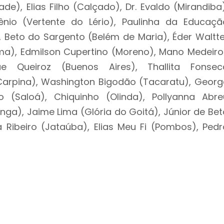
de), Elias Filho (Calçado), Dr. Evaldo (Mirandiba)
tênio (Vertente do Lério), Paulinha da Educaçã
), Beto do Sargento (Belém de Maria), Éder Waltte
uma), Edmilson Cupertino (Moreno), Mano Medeiro
e Queiroz (Buenos Aires), Thallita Fonsec
(Carpina), Washington Bigodão (Tacaratu), Georg
o (Saloá), Chiquinho (Olinda), Pollyanna Abre
nga), Jaime Lima (Glória do Goitá), Júnior de Bet
 Ribeiro (Jataúba), Elias Meu Fi (Pombos), Pedr