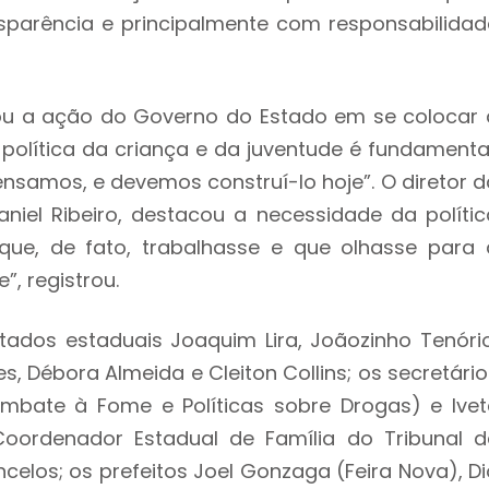
parência e principalmente com responsabilidad
ou a ação do Governo do Estado em se colocar 
 política da criança e da juventude é fundamental
nsamos, e devemos construí-lo hoje”. O diretor d
niel Ribeiro, destacou a necessidade da polític
que, de fato, trabalhasse e que olhasse para 
”, registrou.
ados estaduais Joaquim Lira, Joãozinho Tenório
s, Débora Almeida e ⁠Cleiton Collins; os secretári
ombate à Fome e Políticas sobre Drogas) e Ivet
oordenador Estadual de Família do Tribunal d
los; os prefeitos Joel Gonzaga (Feira Nova), Di