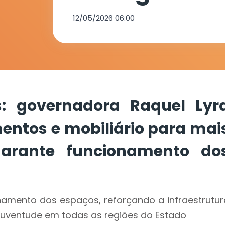
equipamento
12/05/2026 06:00
mobiliário p
60 município
: governadora Raquel Lyr
funcionamen
entos e mobiliário para mai
arante funcionamento do
espaços
namento dos espaços, reforçando a infraestrutur
 juventude em todas as regiões do Estado