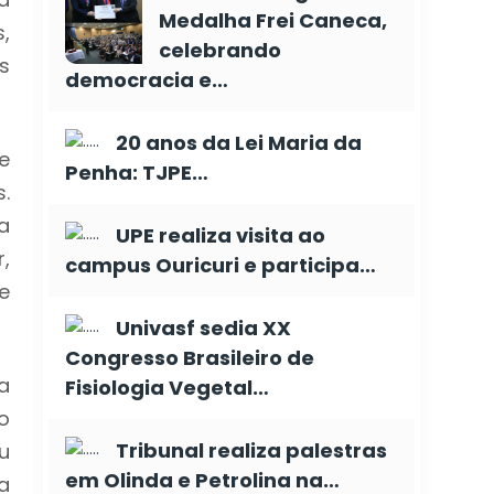
Medalha Frei Caneca,
,
celebrando
s
democracia e…
20 anos da Lei Maria da
e
Penha: TJPE…
.
a
UPE realiza visita ao
,
campus Ouricuri e participa…
e
Univasf sedia XX
Congresso Brasileiro de
a
Fisiologia Vegetal…
o
Tribunal realiza palestras
u
em Olinda e Petrolina na…
a