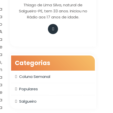
Thiago de Lima Silva, natural de
a
Salgueiro-PE, tem 33 anos. Iniciou no
a
Rádio aos 17 anos de idade.
o
A
a
e
a
,
Categorias
m
a
Coluna Semanal
a
Populares
e
a
Salgueiro
a