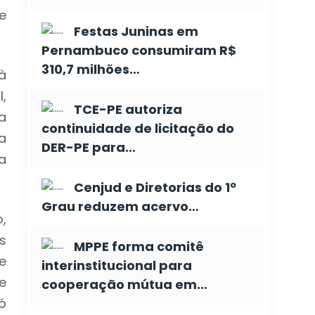
e
Festas Juninas em
Pernambuco consumiram R$
310,7 milhões…
à
,
TCE-PE autoriza
a
continuidade de licitação do
a
DER-PE para…
a
Cenjud e Diretorias do 1º
Grau reduzem acervo…
,
os
MPPE forma comitê
e
interinstitucional para
e
cooperação mútua em…
ó