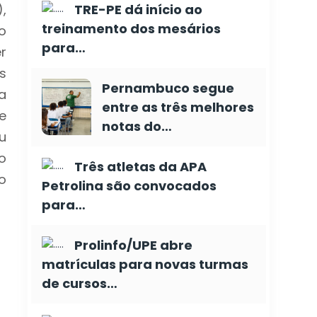
,
TRE-PE dá início ao
treinamento dos mesários
o
para…
r
s
Pernambuco segue
a
entre as três melhores
e
notas do…
u
o
Três atletas da APA
o
Petrolina são convocados
para…
Prolinfo/UPE abre
matrículas para novas turmas
de cursos…