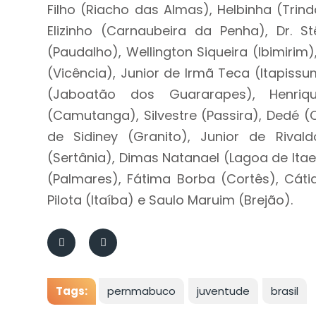
Filho (Riacho das Almas), Helbinha (Trinda
Elizinho (Carnaubeira da Penha), Dr. S
(Paudalho), Wellington Siqueira (Ibimirim
(Vicência), Junior de Irmã Teca (Itapiss
(Jaboatão dos Guararapes), Henriqu
(Camutanga), Silvestre (Passira), Dedé 
de Sidiney (Granito), Junior de Rivald
(Sertânia), Dimas Natanael (Lagoa de Itae
(Palmares), Fátima Borba (Cortês), Cátia
Pilota (Itaíba) e ⁠Saulo Maruim (Brejão).
Tags:
pernmabuco
juventude
brasil