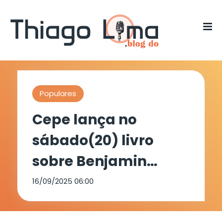
Populares
Cepe lança no
sábado(20) livro
sobre Benjamin
Abrahão, o fotógrafo
16/09/2025 06:00
que eternizou as