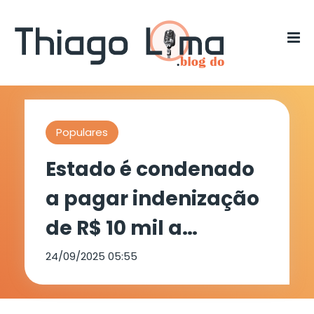
Populares
Estado é condenado
a pagar indenização
de R$ 10 mil a
paciente por ter
24/09/2025 05:55
adiado cirurgia