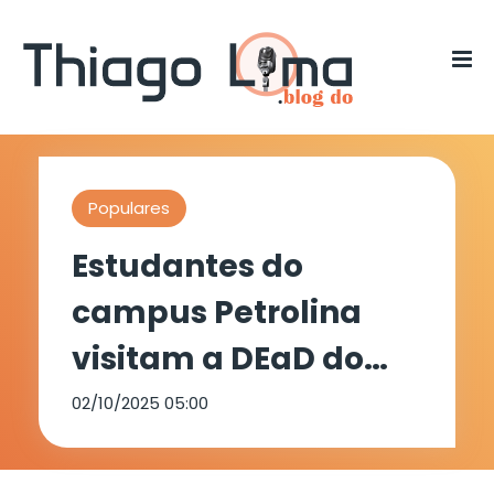
Populares
Estudantes do
campus Petrolina
visitam a DEaD do
IFSertãoPE durante a
02/10/2025 05:00
2ª Semana da