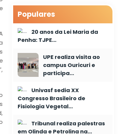
e
Populares
20 anos da Lei Maria da
A
Penha: TJPE…
a
s
UPE realiza visita ao
e
campus Ouricuri e
,
participa…
Univasf sedia XX
o
Congresso Brasileiro de
s
Fisiologia Vegetal…
,
o
Tribunal realiza palestras
em Olinda e Petrolina na…