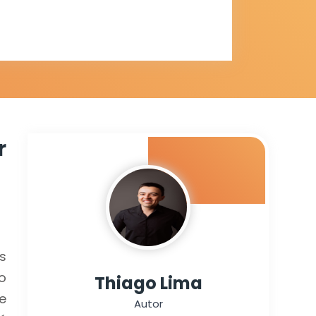
r
s
o
Thiago Lima
e
Autor