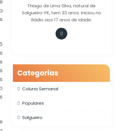
é
Thiago de Lima Silva, natural de
a
Salgueiro-PE, tem 33 anos. Iniciou no
s
Rádio aos 17 anos de idade.
5
s
s
s
Categorias
s
o
Coluna Semanal
s
Populares
Salgueiro
e
o