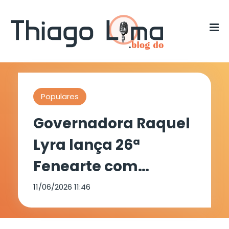
Populares
Governadora Raquel
Lyra lança 26ª
Fenearte com
investimento de R$ 16
11/06/2026 11:46
milhões, maior