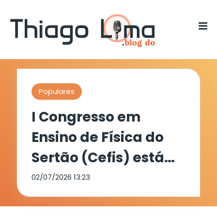
Populares
I Congresso em
Ensino de Física do
Sertão (Cefis) está
com inscrições
02/07/2026 13:23
abertas na Univasf