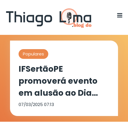
Populares
IFSertãoPE
promoverá evento
em alusão ao Dia
Internacional da
07/03/2025 07:13
Mulher na próxima