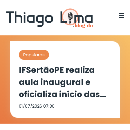
Populares
IFSertãoPE realiza
aula inaugural e
oficializa início das
atividades do
01/07/2026 07:30
Programa ENERGIFE