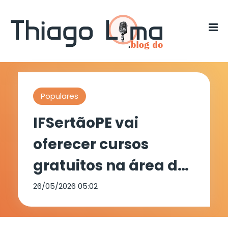
Populares
IFSertãoPE vai
oferecer cursos
gratuitos na área de
energias renováveis
26/05/2026 05:02
por meio do