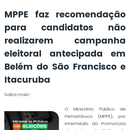
antecipada em
Belém do São
MPPE faz recomendação
Francisco e
para candidatos não
Itacuruba
realizarem campanha
eleitoral antecipada em
Belém do São Francisco e
Itacuruba
Saiba mais!
O Ministério Público de
Pernambuco (MPPE), por
intermédio da Promotoria