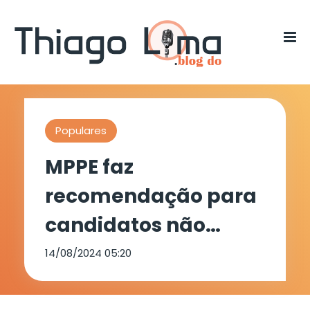
Populares
MPPE faz
recomendação para
candidatos não
realizarem
14/08/2024 05:20
campanha eleitoral