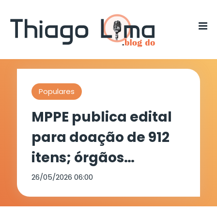
Populares
MPPE publica edital
para doação de 912
itens; órgãos
públicos e entidades
26/05/2026 06:00
sem fins lucrativos