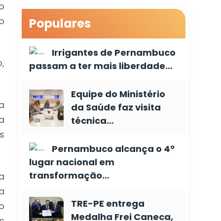
o
o
Populares
Irrigantes de Pernambuco
,
passam a ter mais liberdade…
Equipe do Ministério
a
da Saúde faz visita
a
técnica…
s
Pernambuco alcança o 4º
lugar nacional em
transformação…
a
a
TRE-PE entrega
o
Medalha Frei Caneca,
s