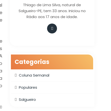
l
Thiago de Lima Silva, natural de
Salgueiro-PE, tem 33 anos. Iniciou no
e
Rádio aos 17 anos de idade.
e
e
s
A
Categorias
o
a
Coluna Semanal
a
o
Populares
Salgueiro
c