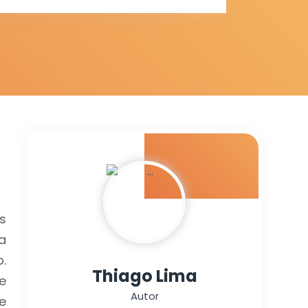
s
a
.
Thiago Lima
e
Autor
e