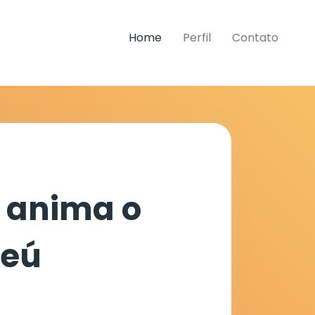
Home
Perfil
Contato
o anima o
jeú