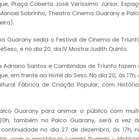
que, Praça Coberta José Veríssimo Júnior, Espaç
 Manoel Sobrinho, Theatro Cinema Guarany e Palc
ira).
a Guarany sedia o Festival de Cinema de Triunfo
Sesc, e no dia 20, da IV Mostra Judith Quinto.
ista Adriano Santos e Cambindas de Triunfo fazem 
e, em frente ao Hotel do Sesc. No dia 20, ás 17h, 
tural Fábrica de Criação Popular, com História
 Palco Guarany para animar o público com muit
 20h, também no Palco Guarany, será a vez d
continuidade no dia 27 de dezembro, às 17h, n
lar, com o espetáculo Luanda Ruanda – História