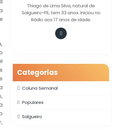
I
Thiago de Lima Silva, natural de
a
Salgueiro-PE, tem 33 anos. Iniciou no
e
Rádio aos 17 anos de idade.
,
o
l
s
Categorias
s
a
Coluna Semanal
,
Populares
a
o
Salgueiro
,