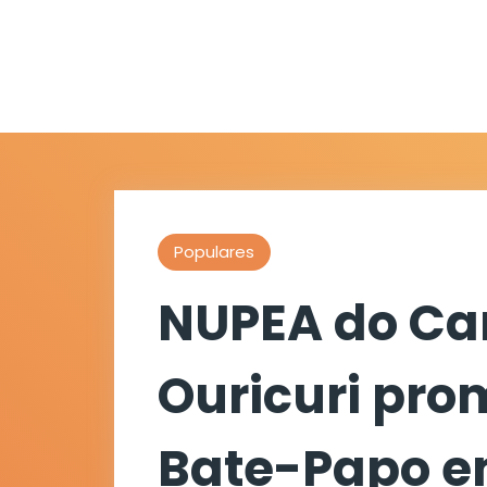
Populares
NUPEA do C
Ouricuri prom
Bate-Papo e