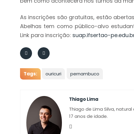
bem como acontecerá nos turnos da manh
As inscrições são gratuitas, estão aberta
Abelhas tem como público-alvo estudante
Link para inscrição:
suap.ifsertao-pe.edu.b
Tags:
ouricuri
pernambuco
Thiago Lima
Thiago de Lima Silva, natural
17 anos de idade.