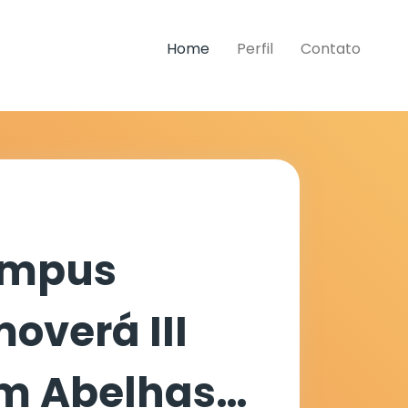
Home
Perfil
Contato
ampus
overá III
m Abelhas