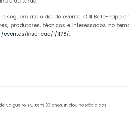
ã e da tarde.
s e seguem até o dia do evento. O III Bate-Papo e
s, produtores, técnicos e interessados no tema
r/eventos/inscricao/1/1178/
.
 de Salgueiro-PE, tem 33 anos. Iniciou no Rádio aos