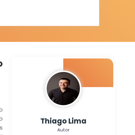
 maio
o
o
o
Thiago Lima
s
Autor