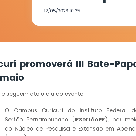
no dia 22 de
12/05/2026 10:25
uri promoverá III Bate-Pap
 maio
s e seguem até o dia do evento.
O Campus Ouricuri do Instituto Federal d
Sertão Pernambucano (
IFSertãoPE
), por mei
do Núcleo de Pesquisa e Extensão em Abelha