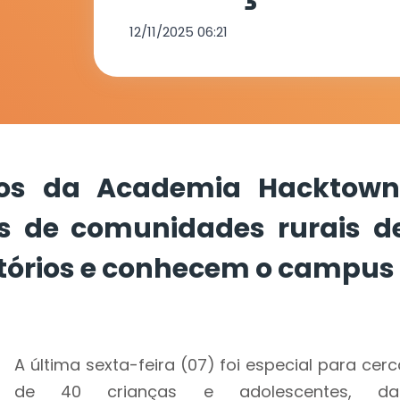
de comunida
12/11/2025 06:21
de Petrolina 
laboratórios
rsos da Academia Hacktown
o campus
es de comunidades rurais d
atórios e conhecem o campus
A última sexta-feira (07) foi especial para cer
de 40 crianças e adolescentes, da