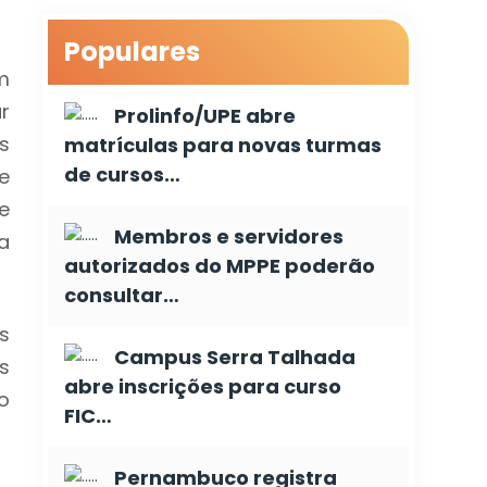
Populares
m
ar
Prolinfo/UPE abre
s
matrículas para novas turmas
de cursos…
e
e
Membros e servidores
a
autorizados do MPPE poderão
consultar…
s
Campus Serra Talhada
s
abre inscrições para curso
o
FIC…
Pernambuco registra