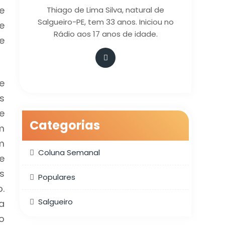
e
Thiago de Lima Silva, natural de
Salgueiro-PE, tem 33 anos. Iniciou no
e
Rádio aos 17 anos de idade.
e
e
s
e
Categorias
m
m
Coluna Semanal
e
s
Populares
.
Salgueiro
a
o