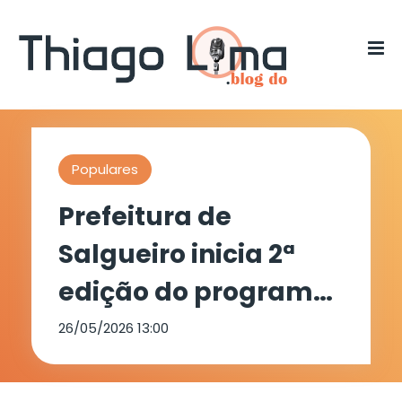
Populares
Prefeitura de
Salgueiro inicia 2ª
edição do programa
“Salgueiro na
26/05/2026 13:00
Escuta” nesta terça-