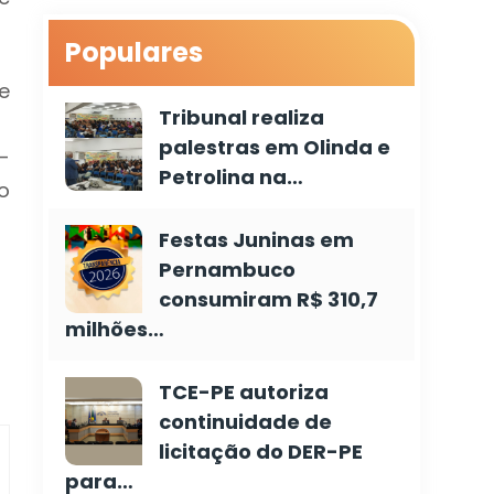
Populares
e
Tribunal realiza
palestras em Olinda e
-
Petrolina na…
o
Festas Juninas em
Pernambuco
consumiram R$ 310,7
milhões…
TCE-PE autoriza
continuidade de
licitação do DER-PE
para…