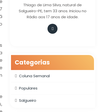
e
Thiago de Lima Silva, natural de
7
Salgueiro-PE, tem 33 anos. Iniciou no
á
Rádio aos 17 anos de idade.
o
s
a
e
Categorias
e
m
Coluna Semanal
Populares
e
Salgueiro
,
e