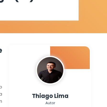
e
o
a
Thiago Lima
m
Autor