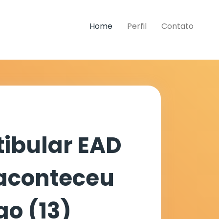
Home
Perfil
Contato
tibular EAD
 aconteceu
o (13)