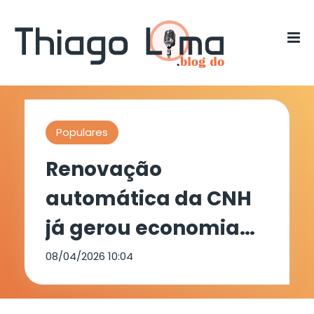
Populares
Renovação
automática da CNH
já gerou economia
de R$ 40,8 milhões
08/04/2026 10:04
para motoristas de