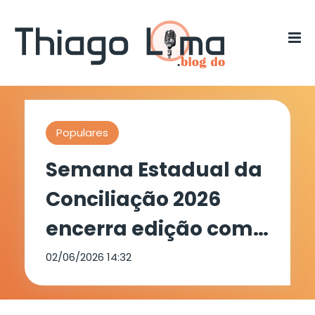
Populares
Semana Estadual da
Conciliação 2026
encerra edição com
mais de 5 mil
02/06/2026 14:32
acordos e R$ 255,8