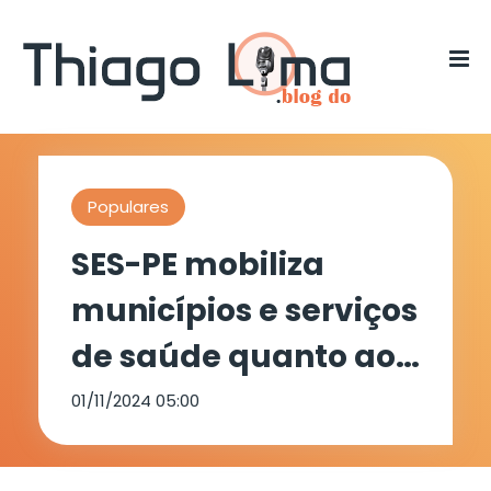
Populares
SES-PE mobiliza
municípios e serviços
de saúde quanto ao
cuidado integral à
01/11/2024 05:00
saúde da população