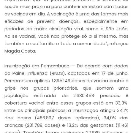
saúde mais próxima para conferir se estão com todas
as vacinas em dia. A vacinação é uma das formas mais
eficazes de prevenir doenças, especialmente em
períodos de maior circulação viral, como o São João.
Ao se vacinar, você não protege só a si mesmo, mas
também a sua família e toda a comunidade”, reforçou
Magda Costa.
Imunização em Pernambuco — De acordo com dados
do Painel Influenza (RNDS), captados em 17 de junho,
Pernambuco aplicou 1.395.149 doses da vacina contra a
gripe nos grupos prioritários, que somam uma
população estimada de 2.330.453 pessoas. A
cobertura vacinal entre esses grupos está em 33,3%.
Entre os principais públicos, a imunização atingiu 34,1%
dos idosos (486.897 doses aplicadas), 34,0% das
crianças (231.789 doses) e 13,2% das gestantes (11.461
doses). Também foram vacinados 22.989 indígenas e