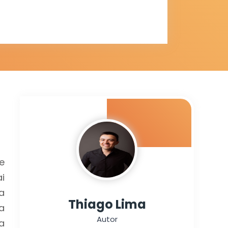
e
i
a
Thiago Lima
a
Autor
a