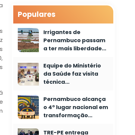
a
Populares
s
Irrigantes de
z
Pernambuco passam
a ter mais liberdade…
s
0,
Equipe do Ministério
s
da Saúde faz visita
técnica…
á
Pernambuco alcança
e
o 4º lugar nacional em
m
transformação…
TRE-PE entrega