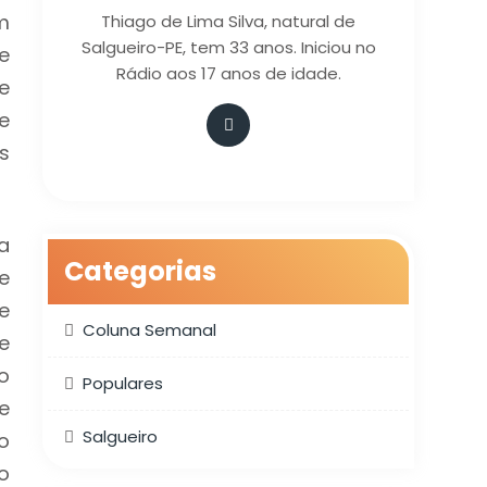
m
Thiago de Lima Silva, natural de
Salgueiro-PE, tem 33 anos. Iniciou no
e
Rádio aos 17 anos de idade.
e
e
s
a
Categorias
e
e
Coluna Semanal
e
o
Populares
e
Salgueiro
o
o