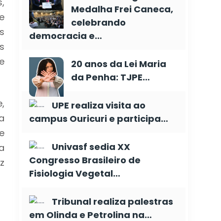
,
Medalha Frei Caneca,
e
celebrando
s
democracia e…
s
e
20 anos da Lei Maria
da Penha: TJPE…
,
UPE realiza visita ao
a
campus Ouricuri e participa…
e
Univasf sedia XX
a
Congresso Brasileiro de
z
Fisiologia Vegetal…
Tribunal realiza palestras
em Olinda e Petrolina na…