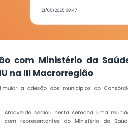
ampliação do
21/05/2025 08:47
Macrorregiã
ião com Ministério da Saúd
 na III Macrorregião
estimular a adesão dos municípios ao Consórci
Arcoverde sediou nesta semana uma reuniã
com representantes do Ministério da Saúd