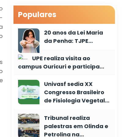
o
Populares
-
a
20 anos da Lei Maria
o
da Penha: TJPE…
UPE realiza visita ao
s
campus Ouricuri e participa…
o
e
Univasf sedia XX
Congresso Brasileiro
de Fisiologia Vegetal…
Tribunal realiza
palestras em Olinda e
Petrolina na…