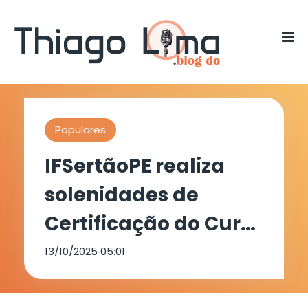
Populares
IFSertãoPE realiza
solenidades de
Certificação do Curso
“Seja
13/10/2025 05:01
Empreendedor” e