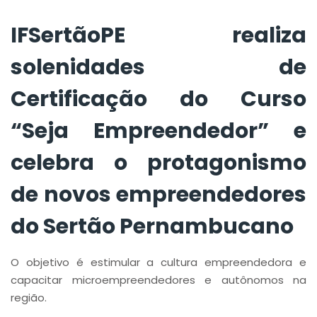
celebra o
protagonismo de
IFSertãoPE realiza
novos
solenidades de
empreendedores do
Certificação do Curso
Sertão
“Seja Empreendedor” e
Pernambucano
celebra o protagonismo
de novos empreendedores
do Sertão Pernambucano
O objetivo é estimular a cultura empreendedora e
capacitar microempreendedores e autônomos na
região.