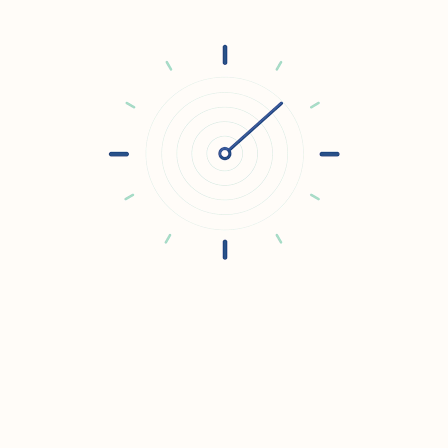
Belmonte participam de
palestras sobre importância
do voto
15/04/2026 05:23
Inscrições abertas para o
programa de pré-incubação
Sertão Inovador
07/04/2026 11:34
Sertão pernambucano
registra redução nos crimes
patrimoniais e zera
feminicídios em fevereiro
24/03/2026 11:10