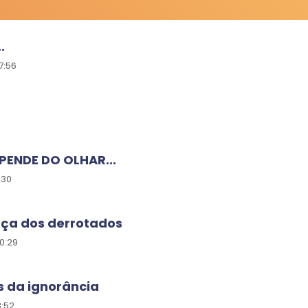
.
7:56
PENDE DO OLHAR...
:30
nça dos derrotados
0:29
s da ignorância
8:52